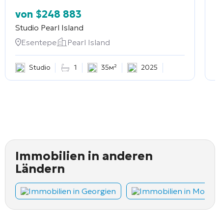
von
$
248 883
Studio
Pearl Island
2
Esentepe
Pearl Island
Studio
1
35м²
2025
Immobilien in anderen
Ländern
Immobilien in Georgien
Immobilien in Monte