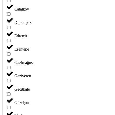
Çatalköy
Dipkarpaz
Edremit
Esentepe
Gazimağusa
Gaziveren
Gecitkale
Güzelyurt