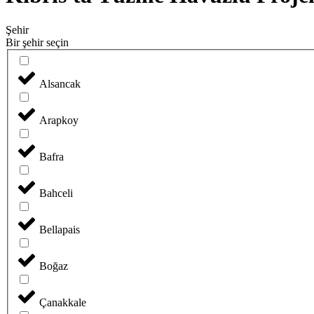
Şehir
Bir şehir seçin
Alsancak
Arapkoy
Bafra
Bahceli
Bellapais
Boğaz
Çanakkale