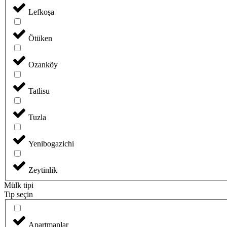
Lefkoşa
Ötüken
Ozanköy
Tatlisu
Tuzla
Yenibogazichi
Zeytinlik
Mülk tipi
Tip seçin
Apartmanlar