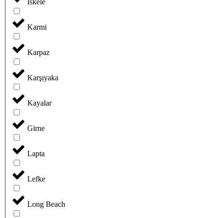
İskele
Karmi
Karpaz
Karşıyaka
Kayalar
Girne
Lapta
Lefke
Long Beach