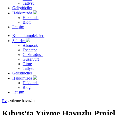
Tatlysu
Geliştiriciler
Hakkımızda
Hakkında
Blog
İletişim
Konut kompleksleri
Şehirler
Alsancak
Esentepe
Gazimağusa
Güzelyurt
Girne
Tatlysu
Geliştiriciler
Hakkımızda
Hakkında
Blog
İletişim
Ev
-
yüzme havuzlu
Kıbrıs'ta Yüzme Havuzlu Projel