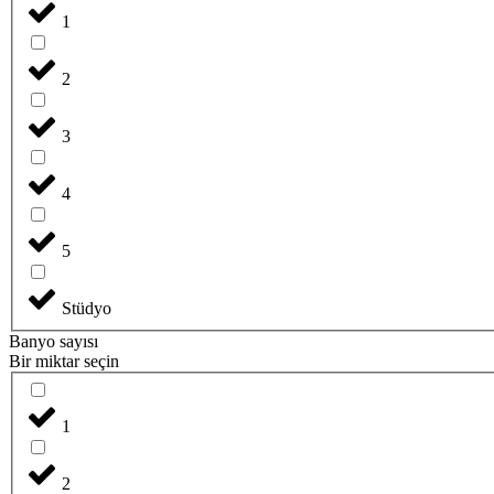
1
2
3
4
5
Stüdyo
Banyo sayısı
Bir miktar seçin
1
2