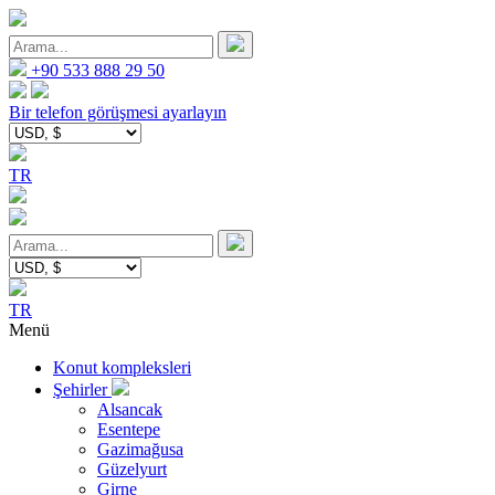
+90 533 888 29 50
Bir telefon görüşmesi ayarlayın
TR
TR
Menü
Konut kompleksleri
Şehirler
Alsancak
Esentepe
Gazimağusa
Güzelyurt
Girne