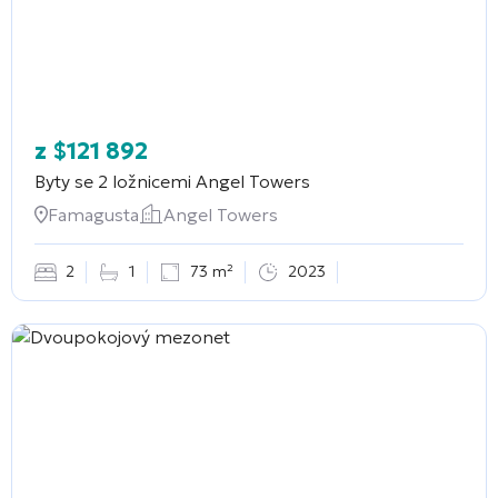
z
$
121 892
Byty se 2 ložnicemi
Angel Towers
Famagusta
Angel Towers
2
1
73 m²
2023