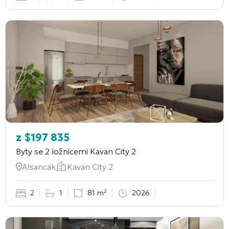
z
$
197 835
Byty se 2 ložnicemi
Kavan City 2
Alsancak
Kavan City 2
2
1
81 m²
2026