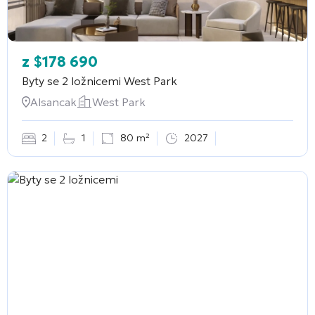
z
$
178 690
Byty se 2 ložnicemi
West Park
Alsancak
West Park
2
1
80 m²
2027