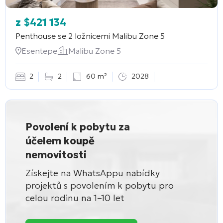
z
$
421 134
Penthouse se 2 ložnicemi
Malibu Zone 5
Esentepe
Malibu Zone 5
2
2
60 m²
2028
Povolení k pobytu za
účelem koupě
nemovitosti
Získejte na WhatsAppu nabídky
projektů s povolením k pobytu pro
celou rodinu na 1–10 let