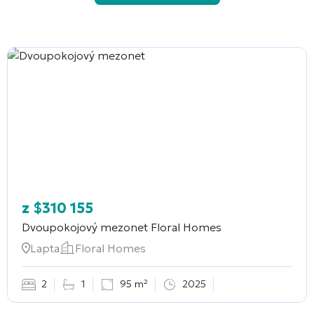
z
$
310 155
Dvoupokojový mezonet
Floral Homes
Lapta
Floral Homes
2
1
95 m²
2025