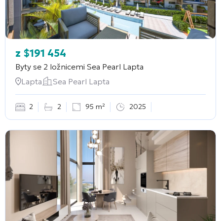
z
$
191 454
Byty se 2 ložnicemi
Sea Pearl Lapta
Lapta
Sea Pearl Lapta
2
2
95 m²
2025