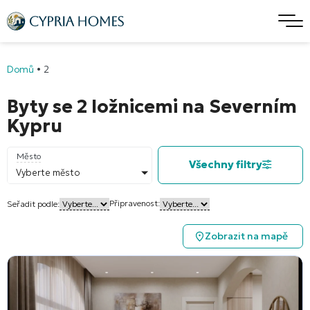
Domů
•
2
Byty se 2 ložnicemi na Severním
Kypru
Město
Všechny filtry
Vyberte město
Připravenost:
Seřadit podle:
Zobrazit na mapě