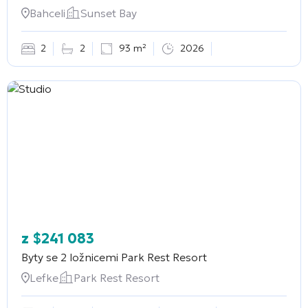
Bahceli
Sunset Bay
2
2
93 m²
2026
z
$
241 083
Byty se 2 ložnicemi
Park Rest Resort
Lefke
Park Rest Resort