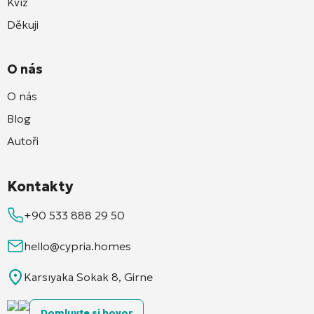
Kvíz
Děkuji
O nás
O nás
Blog
Autoři
Kontakty
+90 533 888 29 50
hello@cypria.homes
Karsıyaka Sokak 8, Girne
Domluvte si hovor