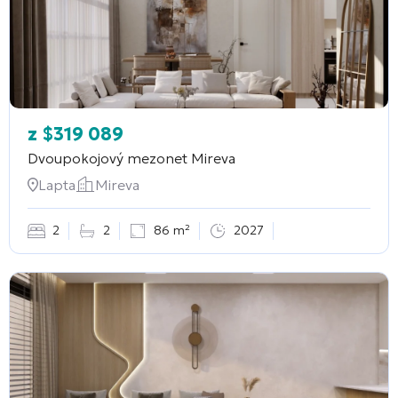
z
$
319 089
Dvoupokojový mezonet
Mireva
Lapta
Mireva
2
2
86 m²
2027