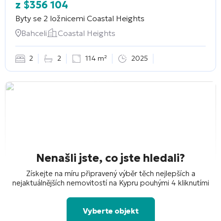
z
$
356 104
Byty se 2 ložnicemi
Coastal Heights
Bahceli
Coastal Heights
2
2
114 m²
2025
Nenašli jste, co jste hledali?
Získejte na míru připravený výběr těch nejlepších a
nejaktuálnějších nemovitostí na Kypru pouhými 4 kliknutími
Vyberte objekt