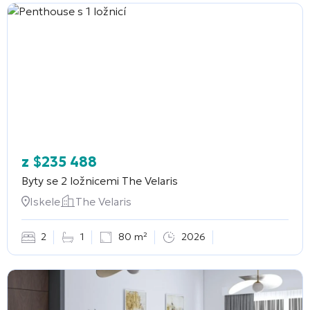
z
$
235 488
Byty se 2 ložnicemi
The Velaris
Iskele
The Velaris
2
1
80 m²
2026