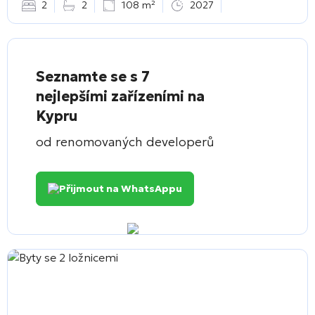
2
2
108 m²
2027
Seznamte se s 7
nejlepšími zařízeními na
Kypru
od renomovaných developerů
Přijmout na WhatsAppu