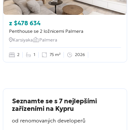
z
$
478 634
Penthouse se 2 ložnicemi
Palmera
Karsiyaka
Palmera
2
1
75 m²
2026
Seznamte se s 7 nejlepšími
zařízeními na Kypru
od renomovaných developerů