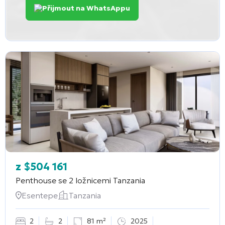
Přijmout na WhatsAppu
z
$
504 161
Penthouse se 2 ložnicemi
Tanzania
Esentepe
Tanzania
2
2
81 m²
2025