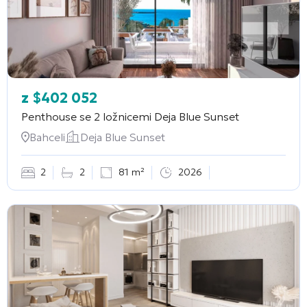
z
$
402 052
Penthouse se 2 ložnicemi
Deja Blue Sunset
Bahceli
Deja Blue Sunset
2
2
81 m²
2026