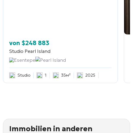
von
$
248 883
Studio
Pearl Island
2
Esentepe
Pearl Island
Studio
1
35м²
2025
Immobilien in anderen