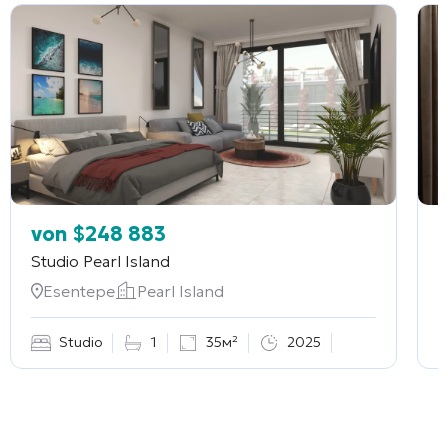
von
$
248 883
Studio
Pearl Island
2
Esentepe
Pearl Island
Studio
1
35м²
2025