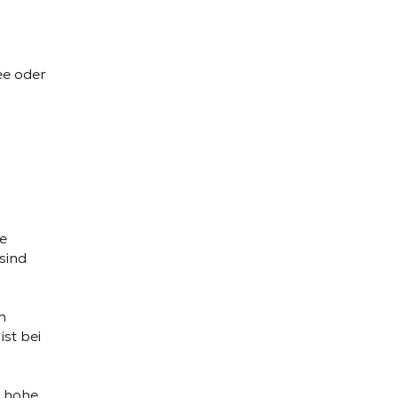
ee oder
re
sind
n
ist bei
e hohe