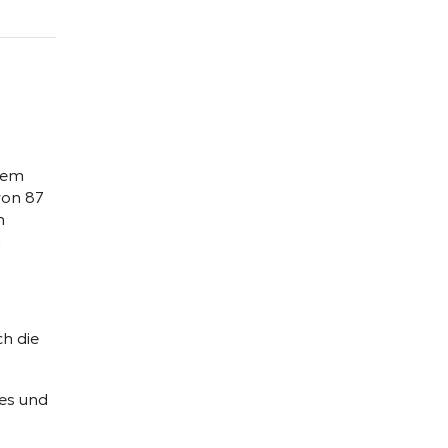
 dem
von 87
n
n
ch die
es und