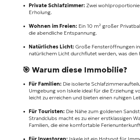
Private Schlafzimmer:
Zwei wohlproportionier
Erholung.
Wohnen im Freien:
Ein 10 m² großer Privatba
die abendliche Entspannung.
Natürliches Licht:
Große Fensteröffnungen in
natürlichem Licht durchflutet werden, was den
🎯 Warum diese Immobilie?
Für Familien:
Die isolierte Schlafzimmeraufteil
Umgebung von Iskele ideal für die Erziehung vo
leicht zu erreichen und bieten einen ruhigen Leb
Für Touristen:
Die Nähe zum goldenen Sandstr
Strandclubs macht es zu einer erstklassigen Wah
Familien, die eine komfortable Ferienunterkunf
Für Investoren:
Iskele ist ein Hotspot für Im