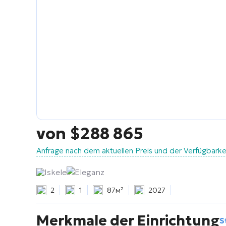
von
$
288 865
Anfrage nach dem aktuellen Preis und der Verfügbark
Iskele
Eleganz
2
1
87м²
2027
Merkmale der Einrichtung
S