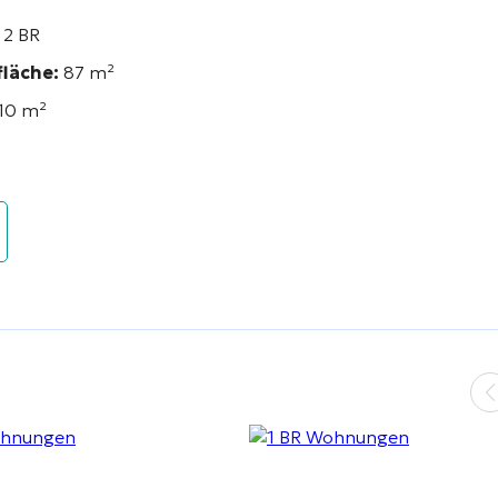
2 BR
läche:
87 m²
10 m²