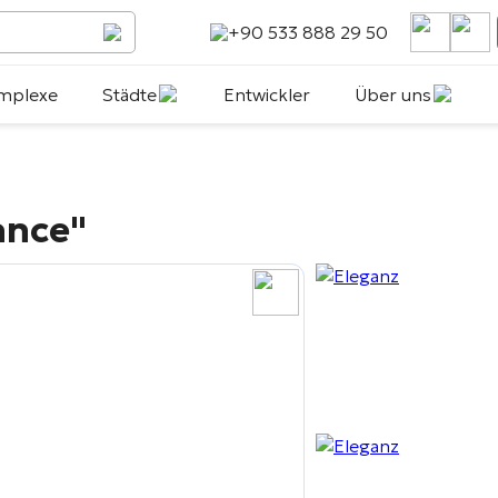
+90 533 888 29 50
mplexe
Städte
Entwickler
Über uns
ance"