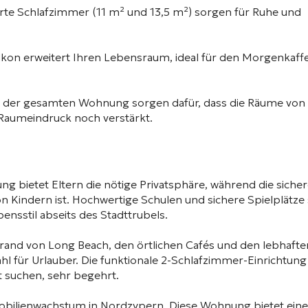
te Schlafzimmer (11 m² und 13,5 m²) sorgen für Ruhe und
lkon erweitert Ihren Lebensraum, ideal für den Morgenkaff
 der gesamten Wohnung sorgen dafür, dass die Räume von
 Raumeindruck noch verstärkt.
ung bietet Eltern die nötige Privatsphäre, während die siche
n Kindern ist. Hochwertige Schulen und sichere Spielplätze 
ensstil abseits des Stadttrubels.
and von Long Beach, den örtlichen Cafés und den lebhafte
l für Urlauber. Die funktionale 2-Schlafzimmer-Einrichtung 
t suchen, sehr begehrt.
mobilienwachstum in Nordzypern. Diese Wohnung bietet ein