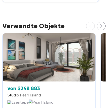
Verwandte Objekte
von
$
248 883
Studio
Pearl Island
2
Esentepe
Pearl Island