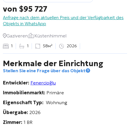
von
$
95 727
Anfrage nach dem aktuellen Preis und der Verfügbarkeit des
Objekts in WhatsApp
Gaziveren
Küstenhimmel
1
1
58м²
2026
Merkmale der Einrichtung
Stellen Sie eine Frage über das Objekt
Entwickler:
Fenercioğlu
Immobilienmarkt:
Primäre
Eigenschaft Typ:
Wohnung
Übergabe:
2026
Zimmer:
1 BR