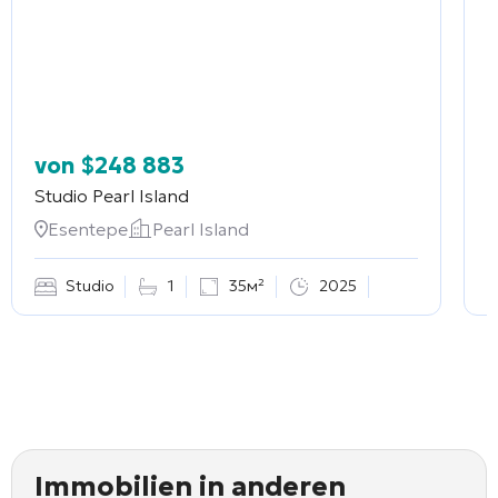
von
$
248 883
Studio
Pearl Island
2
Esentepe
Pearl Island
Studio
1
35м²
2025
Immobilien in anderen